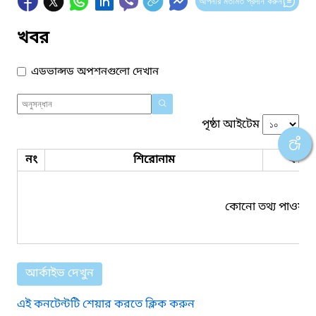
আপনার মতামত প্রদান করুন
খবর
এডভান্সড অপশনগুলো দেখান
পৃষ্ঠা আইটেম
নং
শিরোনাম
ফাইল
কোনো তথ্য পাওয়া য
আর্কাইভ দেখুন
এই কনটেন্টটি শেয়ার করতে ক্লিক করুন