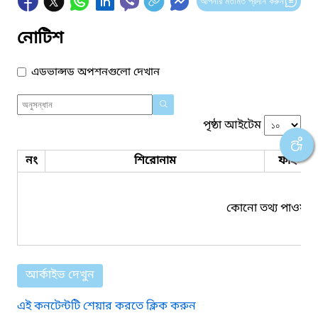
আপনার মতামত প্রদান করুন
নোটিশ
এডভান্সড অপশনগুলো দেখান
পৃষ্ঠা আইটেম
নং
শিরোনাম
ফাইল সম
কোনো তথ্য পাওয়া য
আর্কাইভ দেখুন
এই কনটেন্টটি শেয়ার করতে ক্লিক করুন